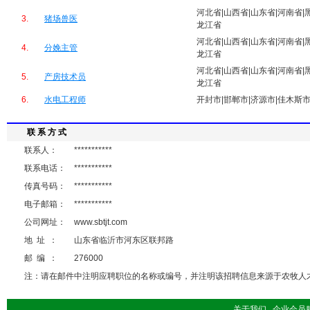
河北省|山西省|山东省|河南省|
3.
猪场兽医
龙江省
河北省|山西省|山东省|河南省|
4.
分娩主管
龙江省
河北省|山西省|山东省|河南省|
5.
产房技术员
龙江省
6.
水电工程师
开封市|邯郸市|济源市|佳木斯
联 系 方 式
联系人：
***********
联系电话：
***********
传真号码：
***********
电子邮箱：
***********
公司网址：
www.sbtjt.com
地 址 ：
山东省临沂市河东区联邦路
邮 编 ：
276000
注：请在邮件中注明应聘职位的名称或编号，并注明该招聘信息来源于农牧人才 http://
关于我们
企业会员