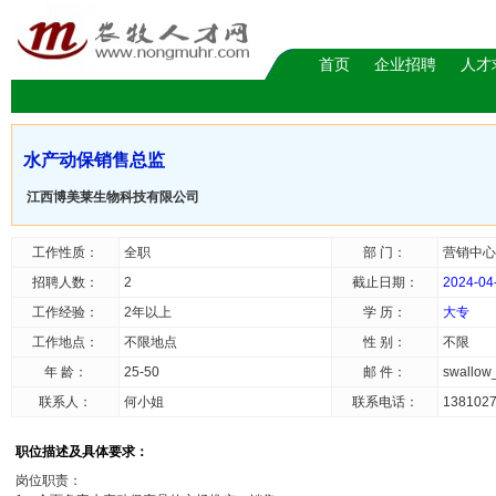
首页
企业招聘
人才
水产动保销售总监
江西博美莱生物科技有限公司
工作性质：
全职
部 门：
营销中心
招聘人数：
2
截止日期：
2024-04
工作经验：
2年以上
学 历：
大专
工作地点：
不限地点
性 别：
不限
年 龄：
25-50
邮 件：
swallo
联系人：
何小姐
联系电话：
138102
职位描述及具体要求：
岗位职责：