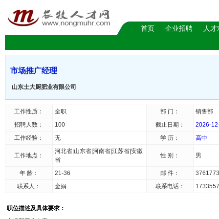
首页
企业招聘
人才
市场推广经理
山东土大厨肥业有限公司
工作性质：
全职
部 门：
销售部
招聘人数：
100
截止日期：
2026-12
工作经验：
无
学 历：
高中
河北省|山东省|河南省|江苏省|安徽
工作地点：
性 别：
男
省
年 龄：
21-36
邮 件：
376177
联系人：
金娟
联系电话：
173355
职位描述及具体要求：