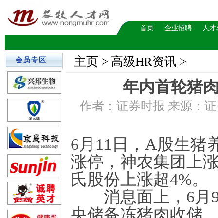
首页
企业招聘
人才
主页
> 高级HR资讯 >
会员专区
年内首轮猪肉
作者：证券时报 来源：证券时
6月11日，A股生
涨停，神农集团上涨
氏股份上涨超4%。
消息面上，6月9日
央储备冻猪肉收储，