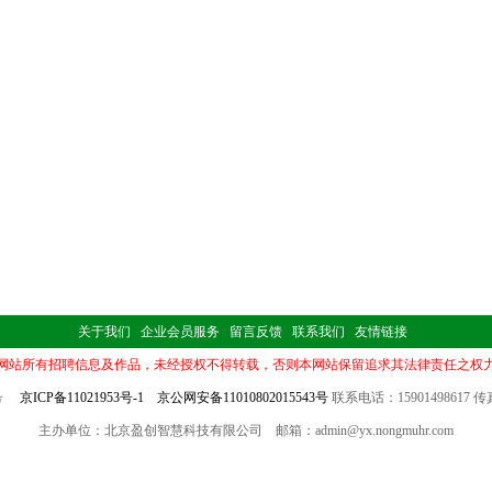
关于我们
企业会员服务
留言反馈
联系我们
友情链接
网站所有招聘信息及作品，未经授权不得转载，否则本网站保留追求其法律责任之权
7号
京ICP备11021953号-1
京公网安备11010802015543号
联系电话：15901498617 传真：
主办单位：北京盈创智慧科技有限公司 邮箱：admin@yx.nongmuhr.com