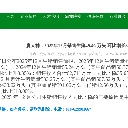
首页
企业招聘
人才求职
农牧院校
供应信息
行业展会
唐人神：2025年12月销售生猪49.46 万头 环比增长8.
作者：公告 来源：公告 浏览数：53807 发布时间：2026-01-10 18:08
日公布2025年12月生猪销售简报。2025年12月生猪销量49
万头），2024年12月生猪销量55.24 万头（其中商品猪50.
，环比上升8.35%；销售收入合计62,711万元，同比下降35.6
 1-12 月累计生猪销量533.25万头（其中商品猪507.52万头，仔
33.62万头（其中商品猪391.06万头，仔猪42.56万头）
，同比上升8.00%。
2025 年 12 月公司生猪销售收入同比下降的主要原因
。
络，如有侵权，请联系删除，电话：010-62990166*