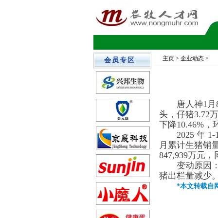
主页
> 企业动态 >
会员专区
唐人神1月8
头，仔猪3.72
下降10.46%
2025 年
月累计生猪销量4
847,939万元
变动原因：
猪出栏量减少
*本文转载自网