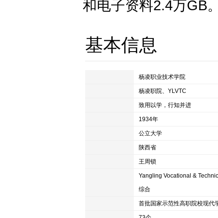
和电子资料2.4万GB
基本信息
中文名
杨凌职业技术学院
简称
杨凌职院、YLVTC
校训
致用以学，行知并进
创办时间
1934年
类别
公立大学
主管部门
陕西省
现任校长
王周锁
外文名
Yangling Vocational & Techni
类型
综合
属性
高职专业
73个