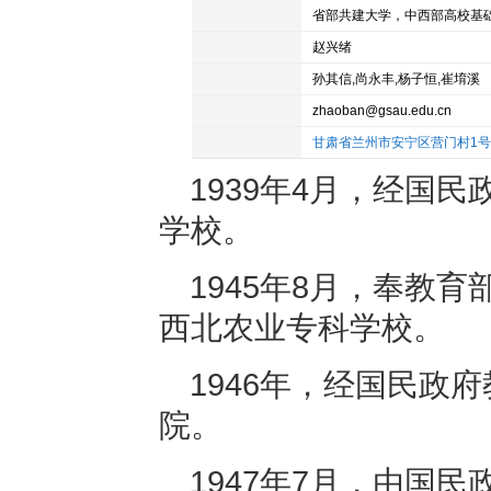
学校属性
现任校长
赵兴绪
知名校友
孙其信,尚永丰,杨子恒,崔堉溪
电子邮箱
zhaoban@gsau.edu.cn
院校地址
甘肃省兰州市安宁区营门村1号
1939年4月，经国
学校。
1945年8月，奉教
西北农业专科学校。
1946年，经国民政
院。
1947年7月，由国