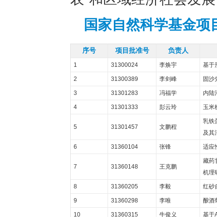
国家自然科学基金项
序号
项目批准号
负责人
1
31300024
李焕宇
基于
2
31300389
李剑峰
固沙
3
31301283
冯福学
内陆
4
31301333
彭云玲
玉米
乳铁
5
31301457
文鹏程
及其
6
31360104
张锋
适应
藏药甘
7
31360148
王克鹏
机理
8
31360205
李毅
红砂
9
31360298
李唯
酿酒
10
31360315
牛俊义
基于