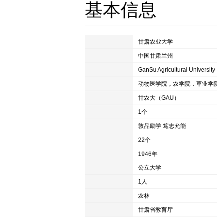
基本信息
中文名
甘肃农业大学
所属地区
中国甘肃兰州
外文名称
GanSu Agricultural University
主要院系
简称
甘农大（GAU）
国家重点学科
1个
校训
敦品励学 笃志允能
硕士点
22个
创办时间
1946年
类别
公立大学
院士
1人
学校类型
农林
主管部门
甘肃省教育厅