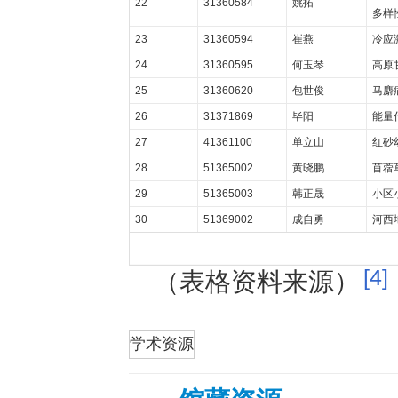
22
31360584
姚拓
多样
23
31360594
崔燕
冷应
24
31360595
何玉琴
高原
25
31360620
包世俊
马麝
26
31371869
毕阳
能量
27
41361100
单立山
红砂
28
51365002
黄晓鹏
苜蓿
29
51365003
韩正晟
小区
30
51369002
成自勇
河西
[4]
（表格资料来源）
折叠
学术资源