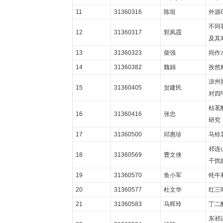
11
31360316
陈垣
外源
不同
12
31360317
郭凤霞
及其
13
31360323
柴强
间作
14
31360382
魏娟
孜然
凉州
15
31360405
贠建民
对四
枯茗醛
16
31360416
张忠
研究
17
31360500
邱惠珍
马铃
祁连
18
31360569
曹文侠
干扰
19
31360570
鱼小军
牦牛
20
31360577
杜文华
红三
21
31360583
马晖玲
丁二
东祁