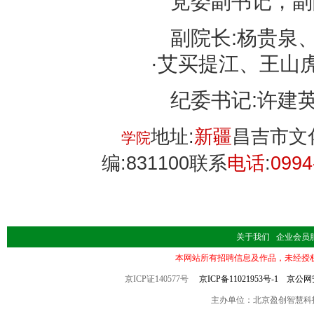
党委副书记，副
副院长:杨贵泉
·艾买提江、王山
纪委书记:许建
地址:
新疆
昌吉市文
学院
编:831100联系
电话
:
0994
关于我们
企业会员
本网站所有招聘信息及作品，未经授
京ICP证140577号
京ICP备11021953号-1
京公网安备
主办单位：北京盈创智慧科技有限公