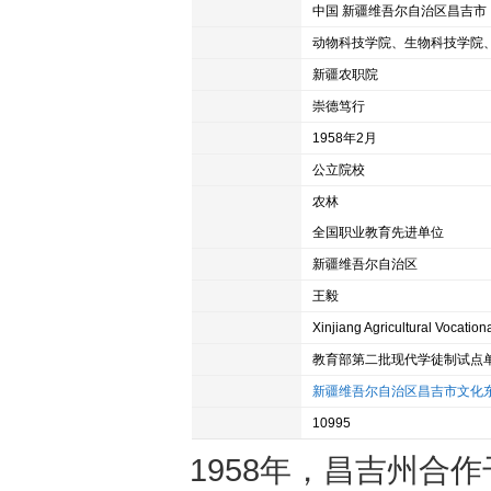
所属地区
中国 新疆维吾尔自治区昌吉市
主要院系
动物科技学院、生物科技学院
简称
新疆农职院
校训
崇德笃行
创办时间
1958年2月
类别
公立院校
学校类型
农林
主要奖项
全国职业教育先进单位
主管部门
新疆维吾尔自治区
现任校长
王毅
英文名
Xinjiang Agricultural Vocatio
属性
教育部第二批现代学徒制试点
学校地址
新疆维吾尔自治区昌吉市文化东
学校代码
10995
1958年，昌吉州合作