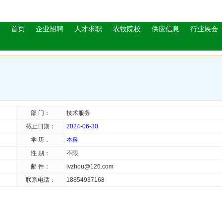
首页
企业招聘
人才求职
农牧院校
供应信息
行业展会
部 门：
技术服务
截止日期：
2024-06-30
学 历：
本科
性 别：
不限
邮 件：
lvzhou@126.com
联系电话：
18854937168