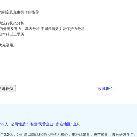
的制定及免疫操作的指导
病流行状态分析
毒的分离及毒力、基因分析 不同疫苗效力及保护力分析
业本科以上学历
优先录用。
『
收藏职位
』
99人 公司性质： 私营/民营企业 所在地区: 山东
资产3.2亿，公司是以肉鸡标准化养殖为核心，集种鸡繁育，鸡苗孵化，兽药研发生