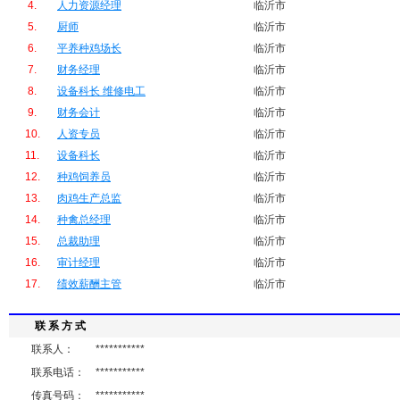
4.
人力资源经理
临沂市
5.
厨师
临沂市
6.
平养种鸡场长
临沂市
7.
财务经理
临沂市
8.
设备科长 维修电工
临沂市
9.
财务会计
临沂市
10.
人资专员
临沂市
11.
设备科长
临沂市
12.
种鸡饲养员
临沂市
13.
肉鸡生产总监
临沂市
14.
种禽总经理
临沂市
15.
总裁助理
临沂市
16.
审计经理
临沂市
17.
绩效薪酬主管
临沂市
联 系 方 式
联系人：
***********
联系电话：
***********
传真号码：
***********